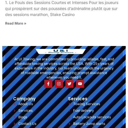
1. Le Pouls des Sessions Courtes et Intenses Pour les joueurs
qui prospèrent sur des poussées d’adrénaline plutôt que sur
des sessions marathon, Stake Casino
Read More »
At UI Towing, we are committed to providing reliable, fast, and
affordable towing services across the USA. With 25+ years of
experience in the industry, our team understands the urgency
of roadside emergencies, ensuring prompt assistance
whenever you need it.
Company
Services
About Us
Towing Services
Services
Fuel delivery
Blogs
Auto Lockouts services
Contact Us
Battery Jump starts