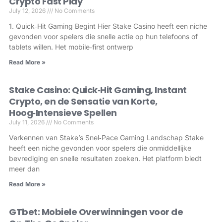
Crypto Fast Play
July 12, 2026
No Comments
1. Quick‑Hit Gaming Begint Hier Stake Casino heeft een niche
gevonden voor spelers die snelle actie op hun telefoons of
tablets willen. Het mobile‑first ontwerp
Read More »
Stake Casino: Quick‑Hit Gaming, Instant
Crypto, en de Sensatie van Korte,
Hoog‑Intensieve Spellen
July 11, 2026
No Comments
Verkennen van Stake’s Snel‑Pace Gaming Landschap Stake
heeft een niche gevonden voor spelers die onmiddellijke
bevrediging en snelle resultaten zoeken. Het platform biedt
meer dan
Read More »
GTbet: Mobiele Overwinningen voor de