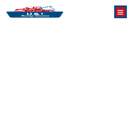
Winshark Casino: Quick‑Fire
Gaming for the Win‑Hungry