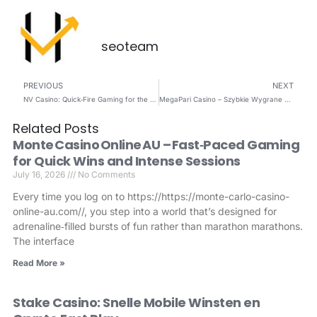
seoteam
PREVIOUS
NEXT
NV Casino: Quick‑Fire Gaming for the Modern Player
MegaPari Casino – Szybkie Wygrane & Gra o Wysokiej Intensywności
Related Posts
Monte Casino Online AU – Fast‑Paced Gaming
for Quick Wins and Intense Sessions
July 16, 2026
No Comments
Every time you log on to https://https://monte-carlo-casino-
online-au.com//, you step into a world that’s designed for
adrenaline‑filled bursts of fun rather than marathon marathons.
The interface
Read More »
Stake Casino: Snelle Mobile Winsten en