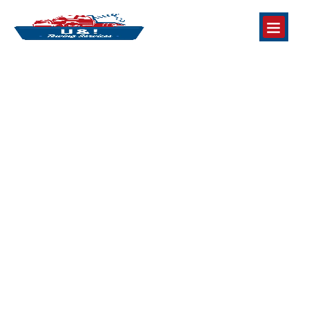
Blogs