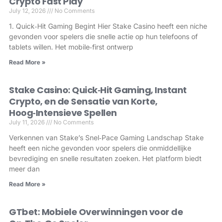
Crypto Fast Play
July 12, 2026
No Comments
1. Quick‑Hit Gaming Begint Hier Stake Casino heeft een niche
gevonden voor spelers die snelle actie op hun telefoons of
tablets willen. Het mobile‑first ontwerp
Read More »
Stake Casino: Quick‑Hit Gaming, Instant
Crypto, en de Sensatie van Korte,
Hoog‑Intensieve Spellen
July 11, 2026
No Comments
Verkennen van Stake’s Snel‑Pace Gaming Landschap Stake
heeft een niche gevonden voor spelers die onmiddellijke
bevrediging en snelle resultaten zoeken. Het platform biedt
meer dan
Read More »
GTbet: Mobiele Overwinningen voor de