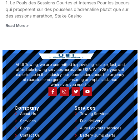
1. Le Pouls des Sessions Courtes et Intenses Pour les joueurs
qui prospèrent sur des poussées d’adrénaline plutôt que sur
des sessions marathon, Stake Casino
Read More »
At UI Towing, we are committed to providing reliable, fast, and
affordable towing services across the USA. With 25+ years of
experience in the industry, our team understands the urgency
of roadside emergencies, ensuring prompt assistance
whenever you need it.
Company
Services
About Us
Towing Services
Services
Fuel delivery
Blogs
Auto Lockouts services
Contact Us
Battery Jump starts