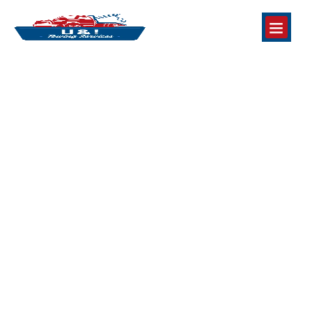
NV Casino: Quick‑Fire
Gaming for the Modern
Player