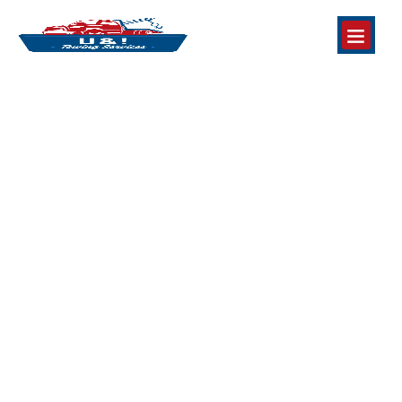
Walka o klasyczne gry w
Gizbo Casino: Co należy mieć
na uwadze?