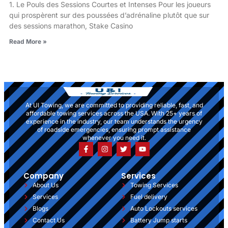
1. Le Pouls des Sessions Courtes et Intenses Pour les joueurs
qui prospèrent sur des poussées d’adrénaline plutôt que sur
des sessions marathon, Stake Casino
Read More »
At UI Towing, we are committed to providing reliable, fast, and
affordable towing services across the USA. With 25+ years of
experience in the industry, our team understands the urgency
of roadside emergencies, ensuring prompt assistance
whenever you need it.
Company
Services
About Us
Towing Services
Services
Fuel delivery
Blogs
Auto Lockouts services
Contact Us
Battery Jump starts