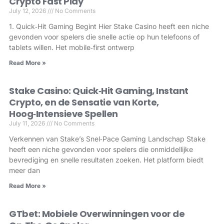
Crypto Fast Play
July 12, 2026
No Comments
1. Quick‑Hit Gaming Begint Hier Stake Casino heeft een niche
gevonden voor spelers die snelle actie op hun telefoons of
tablets willen. Het mobile‑first ontwerp
Read More »
Stake Casino: Quick‑Hit Gaming, Instant
Crypto, en de Sensatie van Korte,
Hoog‑Intensieve Spellen
July 11, 2026
No Comments
Verkennen van Stake’s Snel‑Pace Gaming Landschap Stake
heeft een niche gevonden voor spelers die onmiddellijke
bevrediging en snelle resultaten zoeken. Het platform biedt
meer dan
Read More »
GTbet: Mobiele Overwinningen voor de