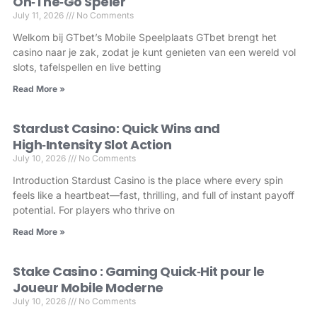
On‑The‑Go Speler
July 11, 2026
No Comments
Welkom bij GTbet’s Mobile Speelplaats GTbet brengt het
casino naar je zak, zodat je kunt genieten van een wereld vol
slots, tafelspellen en live betting
Read More »
Stardust Casino: Quick Wins and
High‑Intensity Slot Action
July 10, 2026
No Comments
Introduction Stardust Casino is the place where every spin
feels like a heartbeat—fast, thrilling, and full of instant payoff
potential. For players who thrive on
Read More »
Stake Casino : Gaming Quick‑Hit pour le
Joueur Mobile Moderne
July 10, 2026
No Comments