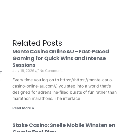
Related Posts
Monte Casino Online AU – Fast‑Paced
Gaming for Quick Wins and Intense
Sessions
July 16, 2026
No Comments
T
d der Nervenkitzel des Instant-Action
Every time you log on to https://https://monte-carlo-
casino-online-au.com//, you step into a world that’s
designed for adrenaline‑filled bursts of fun rather than
marathon marathons. The interface
Read More »
Stake Casino: Snelle Mobile Winsten en
Crypto Fast Play