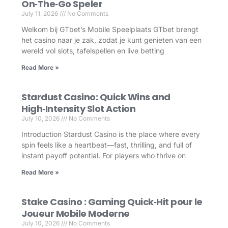
On‑The‑Go Speler
July 11, 2026
No Comments
Welkom bij GTbet’s Mobile Speelplaats GTbet brengt
het casino naar je zak, zodat je kunt genieten van een
wereld vol slots, tafelspellen en live betting
Read More »
Stardust Casino: Quick Wins and
High‑Intensity Slot Action
July 10, 2026
No Comments
Introduction Stardust Casino is the place where every
spin feels like a heartbeat—fast, thrilling, and full of
instant payoff potential. For players who thrive on
Read More »
Stake Casino : Gaming Quick‑Hit pour le
Joueur Mobile Moderne
July 10, 2026
No Comments