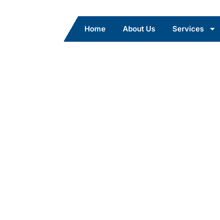
Home
About Us
Services
uick Spin Slots & Li
High‑Intensity Play