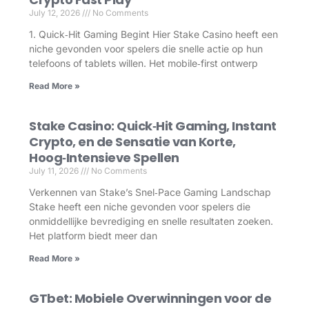
July 12, 2026
No Comments
1. Quick‑Hit Gaming Begint Hier Stake Casino heeft een
niche gevonden voor spelers die snelle actie op hun
telefoons of tablets willen. Het mobile‑first ontwerp
Read More »
Stake Casino: Quick‑Hit Gaming, Instant
Crypto, en de Sensatie van Korte,
Hoog‑Intensieve Spellen
July 11, 2026
No Comments
Verkennen van Stake’s Snel‑Pace Gaming Landschap
Stake heeft een niche gevonden voor spelers die
onmiddellijke bevrediging en snelle resultaten zoeken.
Het platform biedt meer dan
Read More »
GTbet: Mobiele Overwinningen voor de