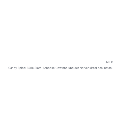
NEX
Candy Spinz: Süße Slots, Schnelle Gewinne un