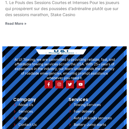
1. Le Pouls des Sessions Courtes et Intenses Pour les joueurs
qui prospèrent sur des poussées d’adrénaline plutôt que sur
des sessions marathon, Stake Casino
Read More »
At UI Towing, we are committed to providing reliable, fast, and
affordable towing services across the USA. With 25+ years of
experience in the industry, our team understands the urgency
of roadside emergencies, ensuring prompt assistance
whenever you need it.
Company
Services
About Us
Towing Services
Services
Fuel delivery
Blogs
Auto Lockouts services
Contact Us
Battery Jump starts