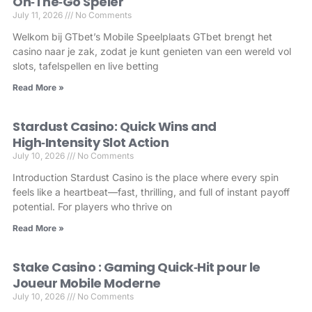
On‑The‑Go Speler
July 11, 2026
No Comments
Welkom bij GTbet’s Mobile Speelplaats GTbet brengt het
casino naar je zak, zodat je kunt genieten van een wereld vol
slots, tafelspellen en live betting
Read More »
Stardust Casino: Quick Wins and
High‑Intensity Slot Action
July 10, 2026
No Comments
Introduction Stardust Casino is the place where every spin
feels like a heartbeat—fast, thrilling, and full of instant payoff
potential. For players who thrive on
Read More »
Stake Casino : Gaming Quick‑Hit pour le
Joueur Mobile Moderne
July 10, 2026
No Comments