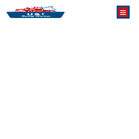
Odkryj świat gier z Dragon
Slots Casino!