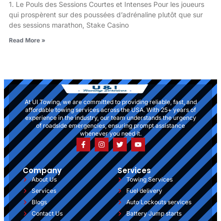
1. Le Pouls des Sessions Courtes et Intenses Pour les joueurs
qui prospèrent sur des poussées d’adrénaline plutôt que sur
des sessions marathon, Stake Casino
Read More »
At UI Towing, we are committed to providing reliable, fast, and
affordable towing services across the USA. With 25+ years of
experience in the industry, our team understands the urgency
of roadside emergencies, ensuring prompt assistance
whenever you need it.
Company
Services
About Us
Towing Services
Services
Fuel delivery
Blogs
Auto Lockouts services
Contact Us
Battery Jump starts