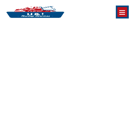
NV Casino Mobile Gaming:
Бързи печалби в движение