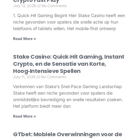
July 12, 2026
No Comments
1. Quick‑Hit Gaming Begint Hier Stake Casino heeft een
niche gevonden voor spelers die snelle actie op hun
telefoons of tablets willen. Het mobile‑first ontwerp
Read More »
Stake Casino: Quick‑Hit Gaming, Instant
Crypto, en de Sensatie van Korte,
Hoog‑Intensieve Spellen
July 11, 2026
No Comments
Verkennen van Stake’s Snel‑Pace Gaming Landschap
Stake heeft een niche gevonden voor spelers die
onmiddellijke bevrediging en snelle resultaten zoeken.
Het platform biedt meer dan
Read More »
GTbet: Mobiele Overwinningen voor de