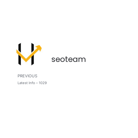
seoteam
PREVIOUS
Latest Info – 1029