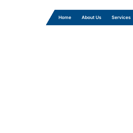
Home
About Us
Services
News Update – 203