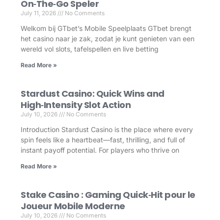
On‑The‑Go Speler
July 11, 2026
No Comments
Welkom bij GTbet’s Mobile Speelplaats GTbet brengt
het casino naar je zak, zodat je kunt genieten van een
wereld vol slots, tafelspellen en live betting
Read More »
Stardust Casino: Quick Wins and
High‑Intensity Slot Action
July 10, 2026
No Comments
Introduction Stardust Casino is the place where every
spin feels like a heartbeat—fast, thrilling, and full of
instant payoff potential. For players who thrive on
Read More »
Stake Casino : Gaming Quick‑Hit pour le
Joueur Mobile Moderne
July 10, 2026
No Comments