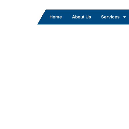
Home
About Us
Services
– Fast‑Fire Slots un
ne für die Quick‑Sp