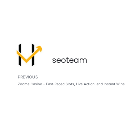
seoteam
PREVIOUS
Zoome Casino – Fast‑Paced Slots, Live Action, and Instant Wins