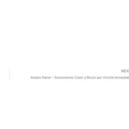
NEX
Aviator Game – Scommesse Crash a Riccio per Vincite Immedia