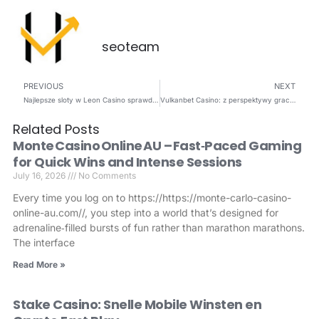
seoteam
PREVIOUS
NEXT
Najlepsze sloty w Leon Casino sprawdź naszą listę!
Vulkanbet Casino: z perspektywy gracza początkującego
Related Posts
Monte Casino Online AU – Fast‑Paced Gaming
for Quick Wins and Intense Sessions
July 16, 2026
No Comments
Every time you log on to https://https://monte-carlo-casino-
online-au.com//, you step into a world that’s designed for
adrenaline‑filled bursts of fun rather than marathon marathons.
The interface
Read More »
Stake Casino: Snelle Mobile Winsten en