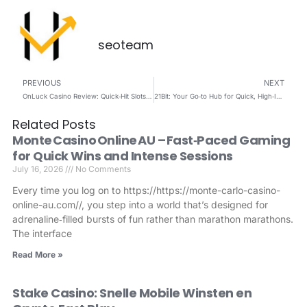
seoteam
PREVIOUS
NEXT
OnLuck Casino Review: Quick‑Hit Slots, Rapid Wins and Lightning‑Fast Play
21Bit: Your Go‑to Hub for Quick, High‑Intensity Slot Action
Related Posts
Monte Casino Online AU – Fast‑Paced Gaming
for Quick Wins and Intense Sessions
July 16, 2026
No Comments
Every time you log on to https://https://monte-carlo-casino-
online-au.com//, you step into a world that’s designed for
adrenaline‑filled bursts of fun rather than marathon marathons.
The interface
Read More »
Stake Casino: Snelle Mobile Winsten en