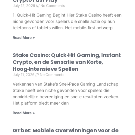
July 12, 2026
No Comments
1. Quick‑Hit Gaming Begint Hier Stake Casino heeft een
niche gevonden voor spelers die snelle actie op hun
telefoons of tablets willen. Het mobile‑first ontwerp
Read More »
Stake Casino: Quick‑Hit Gaming, Instant
Crypto, en de Sensatie van Korte,
Hoog‑Intensieve Spellen
July 11, 2026
No Comments
Verkennen van Stake’s Snel‑Pace Gaming Landschap
Stake heeft een niche gevonden voor spelers die
onmiddellijke bevrediging en snelle resultaten zoeken.
Het platform biedt meer dan
Read More »
GTbet: Mobiele Overwinningen voor de