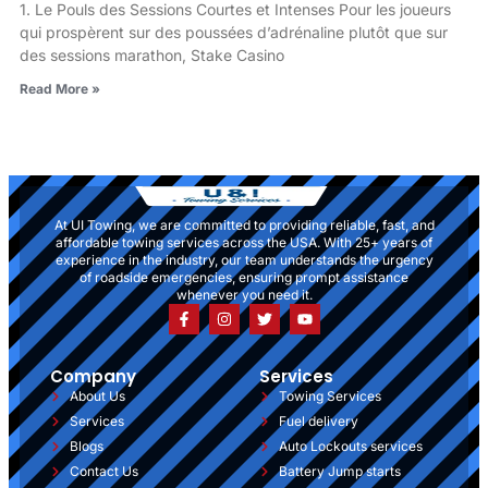
1. Le Pouls des Sessions Courtes et Intenses Pour les joueurs
qui prospèrent sur des poussées d’adrénaline plutôt que sur
des sessions marathon, Stake Casino
Read More »
At UI Towing, we are committed to providing reliable, fast, and
affordable towing services across the USA. With 25+ years of
experience in the industry, our team understands the urgency
of roadside emergencies, ensuring prompt assistance
whenever you need it.
Company
Services
About Us
Towing Services
Services
Fuel delivery
Blogs
Auto Lockouts services
Contact Us
Battery Jump starts