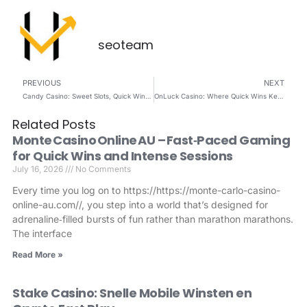
seoteam
PREVIOUS
NEXT
Candy Casino: Sweet Slots, Quick Wins, and Instant Fun
OnLuck Casino: Where Quick Wins Keep the Pulse Racing
Related Posts
Monte Casino Online AU – Fast‑Paced Gaming
for Quick Wins and Intense Sessions
July 16, 2026
No Comments
Every time you log on to https://https://monte-carlo-casino-
online-au.com//, you step into a world that’s designed for
adrenaline‑filled bursts of fun rather than marathon marathons.
The interface
Read More »
Stake Casino: Snelle Mobile Winsten en