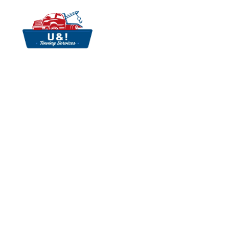
Ciekawe wydarze