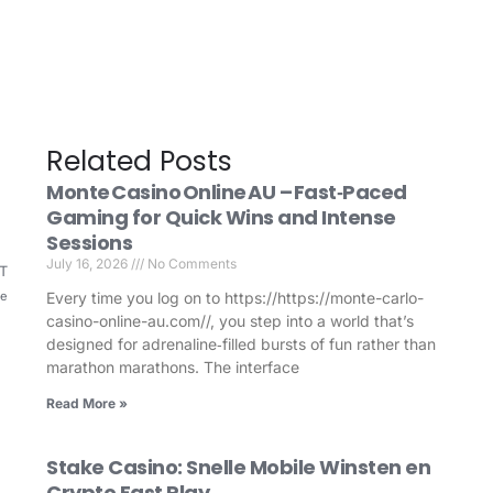
Related Posts
Monte Casino Online AU – Fast‑Paced
Gaming for Quick Wins and Intense
Sessions
July 16, 2026
No Comments
T
ne
Every time you log on to https://https://monte-carlo-
casino-online-au.com//, you step into a world that’s
designed for adrenaline‑filled bursts of fun rather than
marathon marathons. The interface
Read More »
Stake Casino: Snelle Mobile Winsten en
Crypto Fast Play