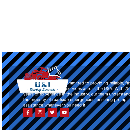
At UI Towing, we are committed to providing reliable, fa
and affordable towing services across the USA. With 2
years of experience in the industry, our team understan
the urgency of roadside emergencies, ensuring prompt
assistance whenever you need it.