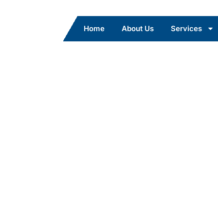
Home
About Us
Services
nia w Fridayroll C
spodziewać?