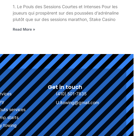
1. Le Pouls des Sessions Courtes et Intenses Pour les
joueurs qui prospèrent sur des poussées d’adrénaline
plutôt que sur des sessions marathon, Stake Casino
Read More »
Get in touch
rvices
(410) 501-7835
ery
U.itowing@gmail.com
outs services
mp starts
y towing