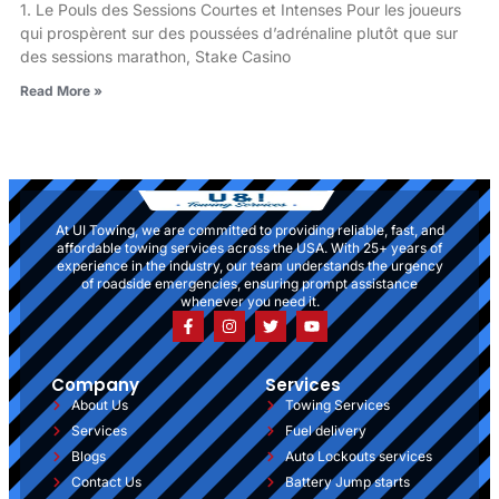
1. Le Pouls des Sessions Courtes et Intenses Pour les joueurs
qui prospèrent sur des poussées d’adrénaline plutôt que sur
des sessions marathon, Stake Casino
Read More »
At UI Towing, we are committed to providing reliable, fast, and
affordable towing services across the USA. With 25+ years of
experience in the industry, our team understands the urgency
of roadside emergencies, ensuring prompt assistance
whenever you need it.
Company
Services
About Us
Towing Services
Services
Fuel delivery
Blogs
Auto Lockouts services
Contact Us
Battery Jump starts