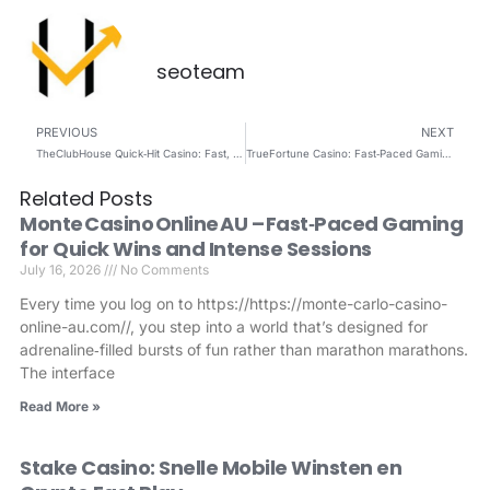
seoteam
PREVIOUS
NEXT
TheClubHouse Quick‑Hit Casino: Fast, Fun, and Full of Wins
TrueFortune Casino: Fast‑Paced Gaming for the Modern Thrill‑Seeker
Related Posts
Monte Casino Online AU – Fast‑Paced Gaming
for Quick Wins and Intense Sessions
July 16, 2026
No Comments
Every time you log on to https://https://monte-carlo-casino-
online-au.com//, you step into a world that’s designed for
adrenaline‑filled bursts of fun rather than marathon marathons.
The interface
Read More »
Stake Casino: Snelle Mobile Winsten en