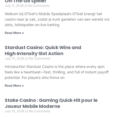
On‑The‑Go Speler
July 11, 2026
No Comments
Welkom bij GTbet’s Mobile Speelplaats GTbet brengt het
casino naar je zak, zodat je kunt genieten van een wereld vol
slots, tafelspellen en live betting
Read More »
Stardust Casino: Quick Wins and
High‑Intensity Slot Action
July 10, 2026
No Comments
Introduction Stardust Casino is the place where every spin
feels like a heartbeat—fast, thrilling, and full of instant payoff
potential. For players who thrive on
Read More »
Stake Casino : Gaming Quick‑Hit pour le
Joueur Mobile Moderne
July 10, 2026
No Comments