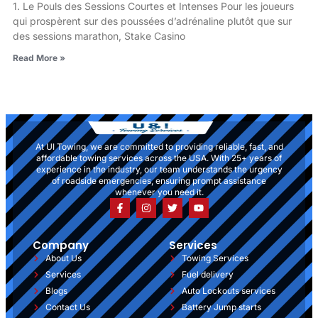
1. Le Pouls des Sessions Courtes et Intenses Pour les joueurs
qui prospèrent sur des poussées d’adrénaline plutôt que sur
des sessions marathon, Stake Casino
Read More »
At UI Towing, we are committed to providing reliable, fast, and
affordable towing services across the USA. With 25+ years of
experience in the industry, our team understands the urgency
of roadside emergencies, ensuring prompt assistance
whenever you need it.
Company
Services
About Us
Towing Services
Services
Fuel delivery
Blogs
Auto Lockouts services
Contact Us
Battery Jump starts