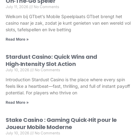
On‑The‑Go Speler
July 11, 2026
No Comments
Welkom bij GTbet’s Mobile Speelplaats GTbet brengt het
casino naar je zak, zodat je kunt genieten van een wereld vol
slots, tafelspellen en live betting
Read More »
Stardust Casino: Quick Wins and
High‑Intensity Slot Action
July 10, 2026
No Comments
Introduction Stardust Casino is the place where every spin
feels like a heartbeat—fast, thrilling, and full of instant payoff
potential. For players who thrive on
Read More »
Stake Casino : Gaming Quick‑Hit pour le
Joueur Mobile Moderne
July 10, 2026
No Comments