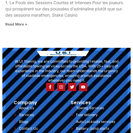
1. Le Pouls des Sessions Courtes et Intenses Pour les joueurs
qui prospèrent sur des poussées d’adrénaline plutôt que sur
des sessions marathon, Stake Casino
Read More »
At UI Towing, we are committed to providing reliable, fast, and
affordable towing services across the USA. With 25+ years of
experience in the industry, our team understands the urgency
of roadside emergencies, ensuring prompt assistance
whenever you need it.
Company
Services
About Us
Towing Services
Services
Fuel delivery
Blogs
Auto Lockouts services
Contact Us
Battery Jump starts