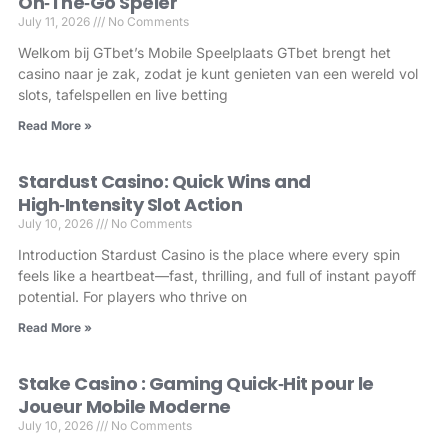
On‑The‑Go Speler
July 11, 2026
No Comments
Welkom bij GTbet’s Mobile Speelplaats GTbet brengt het
casino naar je zak, zodat je kunt genieten van een wereld vol
slots, tafelspellen en live betting
Read More »
Stardust Casino: Quick Wins and
High‑Intensity Slot Action
July 10, 2026
No Comments
Introduction Stardust Casino is the place where every spin
feels like a heartbeat—fast, thrilling, and full of instant payoff
potential. For players who thrive on
Read More »
Stake Casino : Gaming Quick‑Hit pour le
Joueur Mobile Moderne
July 10, 2026
No Comments