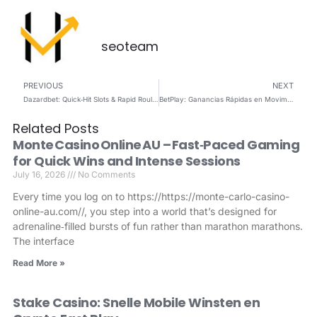
seoteam
PREVIOUS
NEXT
Dazardbet: Quick‑Hit Slots & Rapid Roulette in a Wild West Adventure
BetPlay: Ganancias Rápidas en Movimiento – Slots Móviles y Acción en Vivo
Related Posts
Monte Casino Online AU – Fast‑Paced Gaming
for Quick Wins and Intense Sessions
July 16, 2026
No Comments
Every time you log on to https://https://monte-carlo-casino-
online-au.com//, you step into a world that’s designed for
adrenaline‑filled bursts of fun rather than marathon marathons.
The interface
Read More »
Stake Casino: Snelle Mobile Winsten en