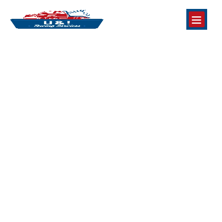
AviaMasters: Quick‑Fire
Crash Gaming for
Pulse‑Pounding Wins