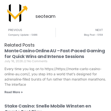
seoteam
PREVIOUS
NEXT
Company Update – 5486
Blog Post – 5159
Related Posts
Monte Casino Online AU – Fast‑Paced Gaming
for Quick Wins and Intense Sessions
July 16, 2026
No Comments
Every time you log on to https://https://monte-carlo-casino-
online-au.com//, you step into a world that’s designed for
adrenaline‑filled bursts of fun rather than marathon marathons.
The interface
Read More »
Stake Casino: Snelle Mobile Winsten en