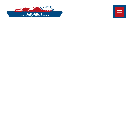
Homepage