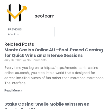
seoteam
PREVIOUS
About Us
Related Posts
Monte Casino Online AU – Fast‑Paced Gaming
for Quick Wins and Intense Sessions
July 16, 2026
No Comments
Every time you log on to https://https://monte-carlo-casino-
online-au.com//, you step into a world that’s designed for
adrenaline‑filled bursts of fun rather than marathon marathons.
The interface
Read More »
Stake Casino: Snelle Mobile Winsten en