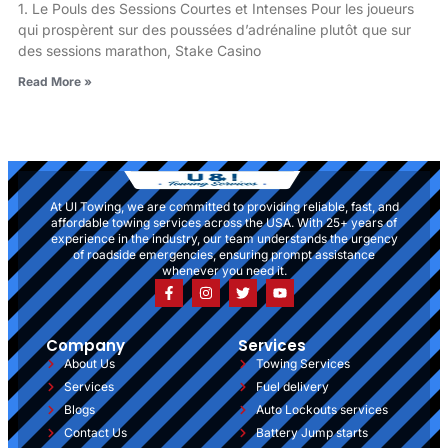
1. Le Pouls des Sessions Courtes et Intenses Pour les joueurs
qui prospèrent sur des poussées d’adrénaline plutôt que sur
des sessions marathon, Stake Casino
Read More »
At UI Towing, we are committed to providing reliable, fast, and
affordable towing services across the USA. With 25+ years of
experience in the industry, our team understands the urgency
of roadside emergencies, ensuring prompt assistance
whenever you need it.
Company
Services
About Us
Towing Services
Services
Fuel delivery
Blogs
Auto Lockouts services
Contact Us
Battery Jump starts