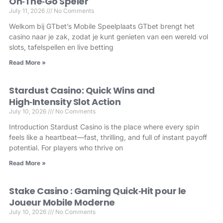
On‑The‑Go Speler
July 11, 2026
No Comments
Welkom bij GTbet’s Mobile Speelplaats GTbet brengt het
casino naar je zak, zodat je kunt genieten van een wereld vol
slots, tafelspellen en live betting
Read More »
Stardust Casino: Quick Wins and
High‑Intensity Slot Action
July 10, 2026
No Comments
Introduction Stardust Casino is the place where every spin
feels like a heartbeat—fast, thrilling, and full of instant payoff
potential. For players who thrive on
Read More »
Stake Casino : Gaming Quick‑Hit pour le
Joueur Mobile Moderne
July 10, 2026
No Comments