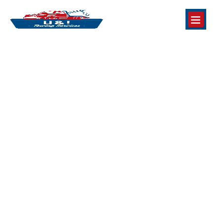
Homepage