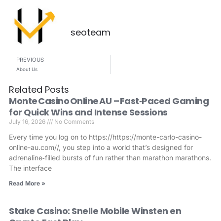
seoteam
PREVIOUS
About Us
Related Posts
Monte Casino Online AU – Fast‑Paced Gaming
for Quick Wins and Intense Sessions
July 16, 2026
No Comments
Every time you log on to https://https://monte-carlo-casino-
online-au.com//, you step into a world that’s designed for
adrenaline‑filled bursts of fun rather than marathon marathons.
The interface
Read More »
Stake Casino: Snelle Mobile Winsten en