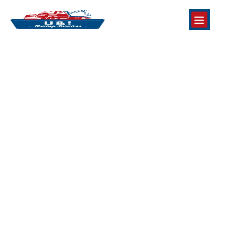
Homepage