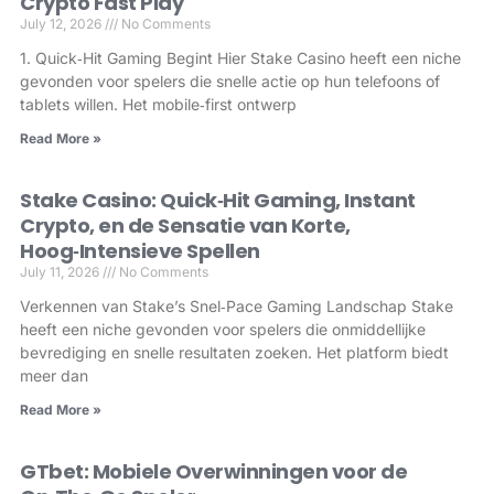
Crypto Fast Play
July 12, 2026
No Comments
1. Quick‑Hit Gaming Begint Hier Stake Casino heeft een niche
gevonden voor spelers die snelle actie op hun telefoons of
tablets willen. Het mobile‑first ontwerp
Read More »
Stake Casino: Quick‑Hit Gaming, Instant
Crypto, en de Sensatie van Korte,
Hoog‑Intensieve Spellen
July 11, 2026
No Comments
Verkennen van Stake’s Snel‑Pace Gaming Landschap Stake
heeft een niche gevonden voor spelers die onmiddellijke
bevrediging en snelle resultaten zoeken. Het platform biedt
meer dan
Read More »
GTbet: Mobiele Overwinningen voor de