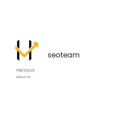
seoteam
PREVIOUS
About Us