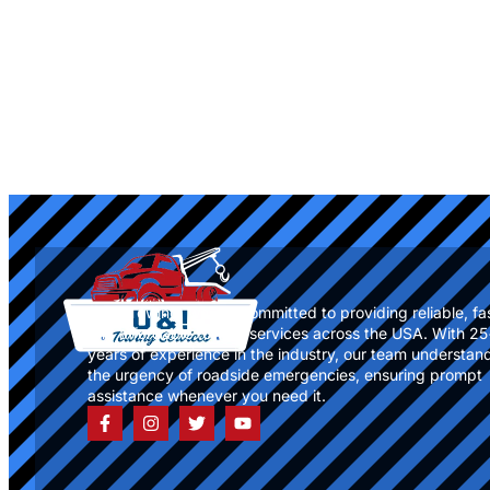
At UI Towing, we are committed to providing reliable, fa
and affordable towing services across the USA. With 2
years of experience in the industry, our team understan
the urgency of roadside emergencies, ensuring prompt
assistance whenever you need it.