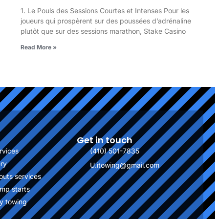
1. Le Pouls des Sessions Courtes et Intenses Pour les
joueurs qui prospèrent sur des poussées d’adrénaline
plutôt que sur des sessions marathon, Stake Casino
Read More »
Get in touch
rvices
(410) 501-7835
ery
U.itowing@gmail.com
outs services
mp starts
y towing