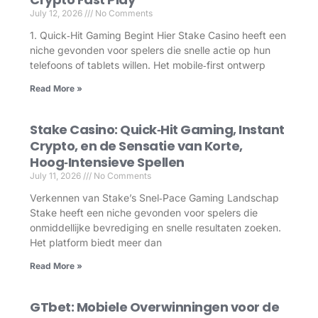
July 12, 2026
No Comments
1. Quick‑Hit Gaming Begint Hier Stake Casino heeft een
niche gevonden voor spelers die snelle actie op hun
telefoons of tablets willen. Het mobile‑first ontwerp
Read More »
Stake Casino: Quick‑Hit Gaming, Instant
Crypto, en de Sensatie van Korte,
Hoog‑Intensieve Spellen
July 11, 2026
No Comments
Verkennen van Stake’s Snel‑Pace Gaming Landschap
Stake heeft een niche gevonden voor spelers die
onmiddellijke bevrediging en snelle resultaten zoeken.
Het platform biedt meer dan
Read More »
GTbet: Mobiele Overwinningen voor de