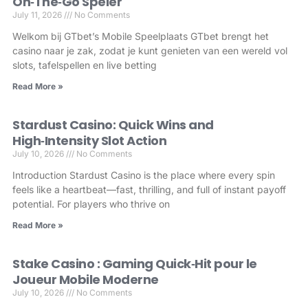
On‑The‑Go Speler
July 11, 2026
No Comments
Welkom bij GTbet’s Mobile Speelplaats GTbet brengt het
casino naar je zak, zodat je kunt genieten van een wereld vol
slots, tafelspellen en live betting
Read More »
Stardust Casino: Quick Wins and
High‑Intensity Slot Action
July 10, 2026
No Comments
Introduction Stardust Casino is the place where every spin
feels like a heartbeat—fast, thrilling, and full of instant payoff
potential. For players who thrive on
Read More »
Stake Casino : Gaming Quick‑Hit pour le
Joueur Mobile Moderne
July 10, 2026
No Comments