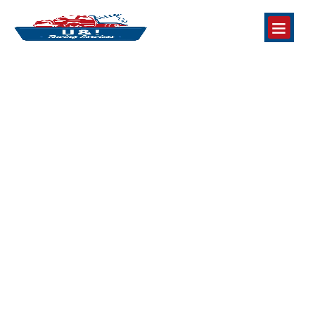
Homepage