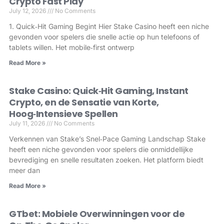
Crypto Fast Play
July 12, 2026
No Comments
1. Quick‑Hit Gaming Begint Hier Stake Casino heeft een niche
gevonden voor spelers die snelle actie op hun telefoons of
tablets willen. Het mobile‑first ontwerp
Read More »
Stake Casino: Quick‑Hit Gaming, Instant
Crypto, en de Sensatie van Korte,
Hoog‑Intensieve Spellen
July 11, 2026
No Comments
Verkennen van Stake’s Snel‑Pace Gaming Landschap Stake
heeft een niche gevonden voor spelers die onmiddellijke
bevrediging en snelle resultaten zoeken. Het platform biedt
meer dan
Read More »
GTbet: Mobiele Overwinningen voor de