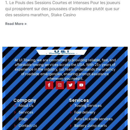
1. Le Pouls des Sessions Courtes et Intenses Pour les joueurs
qui prospèrent sur des poussées d’adrénaline plutôt que sur
des sessions marathon, Stake Casino
Read More »
At UI Towing, we are committed to providing reliable, fast, and
affordable towing services across the USA. With 25+ years of
experience in the industry, our team understands the urgency
of roadside emergencies, ensuring prompt assistance
whenever you need it.
Company
Services
About Us
Towing Services
Services
Fuel delivery
Blogs
Auto Lockouts services
Contact Us
Battery Jump starts