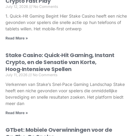
Crypto Fast Play
July 12, 2026
No Comments
1. Quick‑Hit Gaming Begint Hier Stake Casino heeft een niche
gevonden voor spelers die snelle actie op hun telefoons of
tablets willen. Het mobile‑first ontwerp
Read More »
Stake Casino: Quick‑Hit Gaming, Instant
Crypto, en de Sensatie van Korte,
Hoog‑Intensieve Spellen
July 11, 2026
No Comments
Verkennen van Stake’s Snel‑Pace Gaming Landschap Stake
heeft een niche gevonden voor spelers die onmiddellijke
bevrediging en snelle resultaten zoeken. Het platform biedt
meer dan
Read More »
GTbet: Mobiele Overwinningen voor de