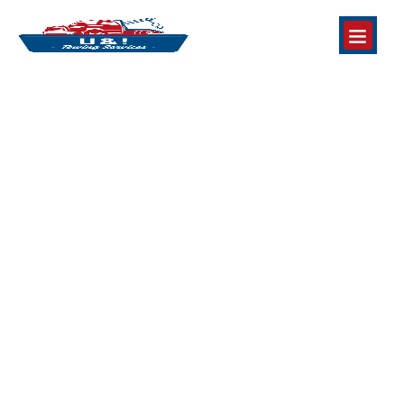
Homepage