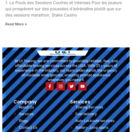
1. Le Pouls des Sessions Courtes et Intenses Pour les joueurs
qui prospèrent sur des poussées d’adrénaline plutôt que sur
des sessions marathon, Stake Casino
Read More »
At UI Towing, we are committed to providing reliable, fast, and
affordable towing services across the USA. With 25+ years of
experience in the industry, our team understands the urgency
of roadside emergencies, ensuring prompt assistance
whenever you need it.
Company
Services
About Us
Towing Services
Services
Fuel delivery
Blogs
Auto Lockouts services
Contact Us
Battery Jump starts